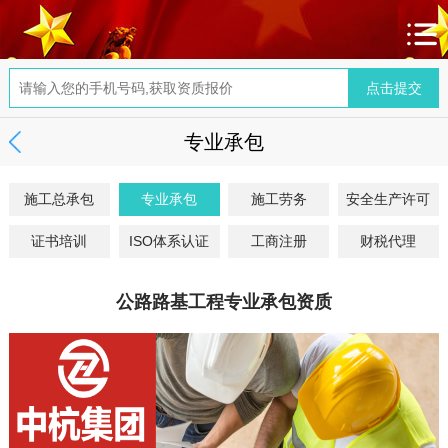
专业承包
施工总承包
专业承包
施工劳务
安全生产许可
证书培训
ISO体系认证
工商注册
财税代理
公路路基工程专业承包资质