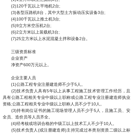
(2)120千瓦以上平地机2台;
(3)各型压路机8台，其中大型土方振动压实设备3台;
(4)100千瓦以上推土机3台;
(5)9立方米空压机2台;
(6)2立方米以上装载机3台;
(7)25立方米以上水泥混凝土拌和设备2台。
三级资质标准
企业资产
净资产600万元以上。
企业主要人员
(1)公路工程专业注册建造师不少于5人。
(2)技术负责人具有5年以上从事工程施工技术管理工作经历，且
具有公路工程相关专业中级以上职称或公路工程专业注册建造师执业
资格;公路工程相关专业中级以上职称人员不少于10人。
(3)持有岗位证书的施工现场管理人员不少于5人，且施工员、安
全员、造价员等人员齐全。
(4)经考核或培训合格的中级工以上技术工人不少于10人。
(5)技术负责人(或注册建造师)主持完成过本类别资质二级以上标