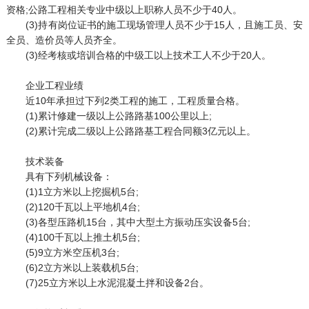
资格;公路工程相关专业中级以上职称人员不少于40人。
(3)持有岗位证书的施工现场管理人员不少于15人，且施工员、安
全员、造价员等人员齐全。
(3)经考核或培训合格的中级工以上技术工人不少于20人。
企业工程业绩
近10年承担过下列2类工程的施工，工程质量合格。
(1)累计修建一级以上公路路基100公里以上;
(2)累计完成二级以上公路路基工程合同额3亿元以上。
技术装备
具有下列机械设备：
(1)1立方米以上挖掘机5台;
(2)120千瓦以上平地机4台;
(3)各型压路机15台，其中大型土方振动压实设备5台;
(4)100千瓦以上推土机5台;
(5)9立方米空压机3台;
(6)2立方米以上装载机5台;
(7)25立方米以上水泥混凝土拌和设备2台。