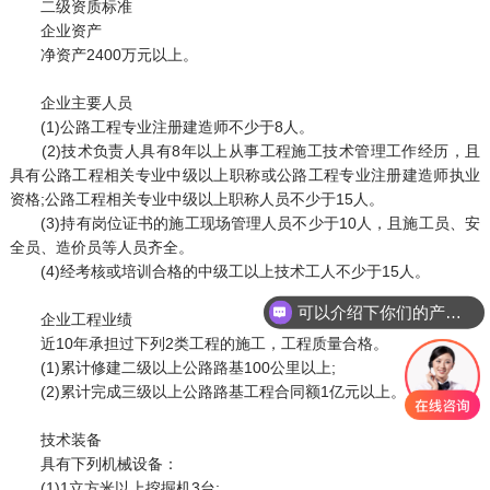
二级资质标准
企业资产
净资产2400万元以上。
企业主要人员
(1)公路工程专业注册建造师不少于8人。
(2)技术负责人具有8年以上从事工程施工技术管理工作经历，且
具有公路工程相关专业中级以上职称或公路工程专业注册建造师执业
资格;公路工程相关专业中级以上职称人员不少于15人。
(3)持有岗位证书的施工现场管理人员不少于10人，且施工员、安
全员、造价员等人员齐全。
(4)经考核或培训合格的中级工以上技术工人不少于15人。
可以介绍下你们的产品么
企业工程业绩
近10年承担过下列2类工程的施工，工程质量合格。
(1)累计修建二级以上公路路基100公里以上;
(2)累计完成三级以上公路路基工程合同额1亿元以上。
技术装备
具有下列机械设备：
(1)1立方米以上挖掘机3台;